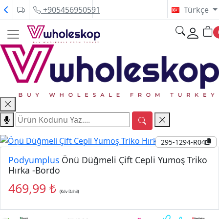
+905456950591
Türkçe
295-1294-R04
P
P
Podyumplus
Önü Düğmeli Çift Cepli Yumoş Triko
Hırka -Bordo
469,99 ₺
(Kdv Dahil)