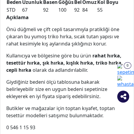
Beden
Uzunluk
Basen
Göğüs
Bel
Omuz
Kol Boyu
STD
67
92
100
92
84
55
Açıklama
Önü düğmeli ve çift cepli tasarımıyla pratikliği öne
çıkaran bu yumoş triko hırka, sıcak tutan yapısı ve
rahat kesimiyle kış aylarında şıklığınızı korur.
Kullanıcıya ve bölgesine göre bu ürün
rahat hırka,
tesettür hırka, şık hırka, kışlık hırka, triko hırka,
0
cepli hırka
olarak da adlandırılabilir.
Giydiğiniz bedeni ölçü tablosuna bakarak
belirleyebilir size en uygun bedeni sepetinize
ekleyerek en iyi fiyata sipariş edebilirsiniz.
Butikler ve mağazalar için toptan kıyafet, toptan
tesettür modelleri satışımız bulunmaktadır.
0 546 1 15 93