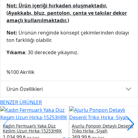
Not: Ürün içeriği hırkadan oluşmaktadır.
(Ayakkabı, bluz, pantolon, çanta ve takılar dekor
amaçlı kullanılmaktadır.)
Not:
Ürünün renginde konsept çekimlerinden dolayı
ton farklılığı olabilir.
Yıkama
: 30 derecede yıkayınız.
%100 Akrilik
Ürün Özellikleri
BENZER ÜRÜNLER
Kadın Fermuarlı Yaka Düz
Ajurlu Ponpon Detaylı Desenli
Kesim Uzun Hırka-15253HRK
Triko Hırka -Siyah
1.034,99 ₺
269,99 ₺
(Kdv Dahil)
(Kdv Dahil)