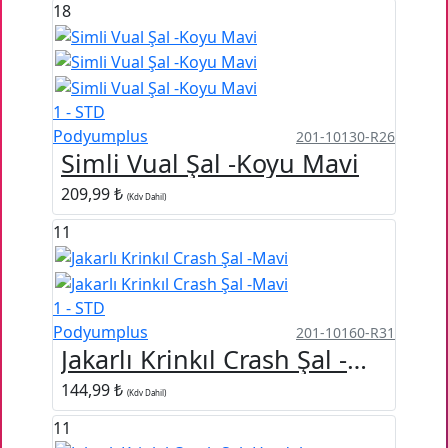
18
1 - STD
Podyumplus
201-10130-R26
Simli Vual Şal -Koyu Mavi
209,99 ₺
(Kdv Dahil)
11
1 - STD
Podyumplus
201-10160-R31
Jakarlı Krinkıl Crash Şal -Mavi
144,99 ₺
(Kdv Dahil)
11