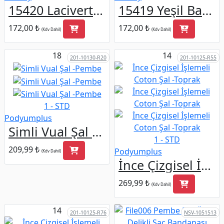
15420 Lacivert At Desenli Bandana Fular 70x70 cm
15419 Yeşil Batik Desenli Bandana Fular 70x70 cm
172,00 ₺
172,00 ₺
(Kdv Dahil)
(Kdv Dahil)
18
14
201-10130-R20
201-10125-R55
1 - STD
Podyumplus
Simli Vual Şal -Pembe
1 - STD
209,99 ₺
Podyumplus
(Kdv Dahil)
İnce Çizgisel İşlemeli Coton Şal -Toprak
269,99 ₺
(Kdv Dahil)
14
201-10125-R76
NSV-1051513