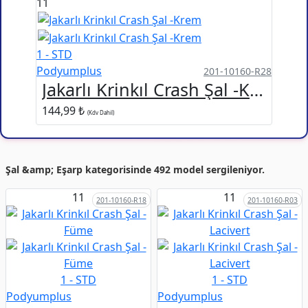
11
1 - STD
Podyumplus
201-10160-R28
Jakarlı Krinkıl Crash Şal -Krem
144,99 ₺
(Kdv Dahil)
Şal &amp; Eşarp kategorisinde 492 model sergileniyor.
11
11
201-10160-R18
201-10160-R03
1 - STD
1 - STD
Podyumplus
Podyumplus