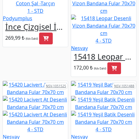
1 - STD
Podyumplus
İnce Çizgisel İşlemeli Coton Şal -Tarçın
269,99 ₺
(Kdv Dahil)
4 - STD
Nesvay
15418 Leopar Desenli Vizon Bandana Fular 70x70 cm
172,00 ₺
(Kdv Dahil)
NSV-1051525
NSV-1051488
4 - STD
4 - STD
Nesvay
Nesvay