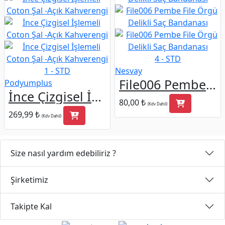
4 - STD
1 - STD
Nesvay
File006 Pembe File Örgü Delikli Saç Bandanası
Podyumplus
İnce Çizgisel İşlemeli Coton Şal -Açık Kahverengi
80,00 ₺
(Kdv Dahil)
269,99 ₺
(Kdv Dahil)
Size nasıl yardım edebiliriz ?
Şirketimiz
Takipte Kal