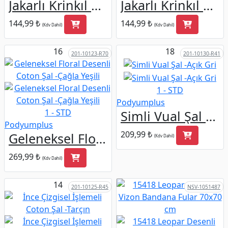
Jakarlı Krinkıl Crash Şal -Füme
Jakarlı Krinkıl Crash Şal -Lacivert
144,99 ₺
144,99 ₺
(Kdv Dahil)
(Kdv Dahil)
16
18
201-10123-R70
201-10130-R41
1 - STD
Podyumplus
1 - STD
Simli Vual Şal -Açık Gri
Podyumplus
209,99 ₺
Geleneksel Floral Desenli Coton Şal -Çağla Yeşili
(Kdv Dahil)
269,99 ₺
(Kdv Dahil)
14
201-10125-R45
NSV-1051487