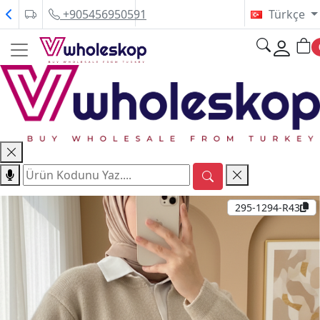
+905456950591
Türkçe
295-1294-R43