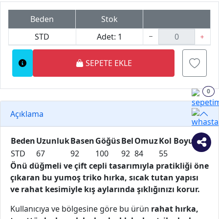
Beden
Stok
STD
Adet: 1
SEPETE EKLE
0
Açıklama
Beden
Uzunluk
Basen
Göğüs
Bel
Omuz
Kol Boyu
STD
67
92
100
92
84
55
Önü düğmeli ve çift cepli tasarımıyla pratikliği öne
çıkaran bu yumoş triko hırka, sıcak tutan yapısı
ve rahat kesimiyle kış aylarında şıklığınızı korur.
Kullanıcıya ve bölgesine göre bu ürün
rahat hırka,