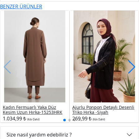
BENZER ÜRÜNLER
Kadın Fermuarlı Yaka Düz
Ajurlu Ponpon Detaylı Desenli
Kesim Uzun Hırka-15253HRK
Triko Hırka -Siyah
1.034,99 ₺
269,99 ₺
(Kdv Dahil)
(Kdv Dahil)
Size nasıl yardım edebiliriz ?