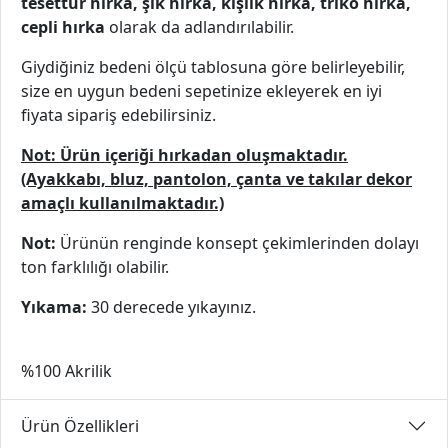
tesettür hırka, şık hırka, kışlık hırka, triko hırka,
cepli hırka
olarak da adlandırılabilir.
Giydiğiniz bedeni ölçü tablosuna göre belirleyebilir,
size en uygun bedeni sepetinize ekleyerek en iyi
fiyata sipariş edebilirsiniz.
Not: Ürün içeriği hırkadan oluşmaktadır.
(Ayakkabı, bluz, pantolon, çanta ve takılar dekor
amaçlı kullanılmaktadır.)
Not:
Ürünün renginde konsept çekimlerinden dolayı
ton farklılığı olabilir.
Yıkama:
30 derecede yıkayınız.
%100 Akrilik
Ürün Özellikleri