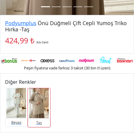
Podyumplus
Önü Düğmeli Çift Cepli Yumoş Triko
Hırka -Taş
424,99 ₺
(Kdv Dahil)
Peşin fiyatına vade farksız 3 taksit (30 bin tl üzeri)
Diğer Renkler
Beyaz
Taş