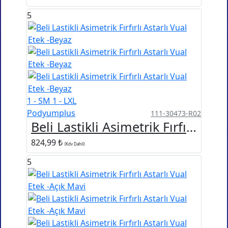
5
1 - SM
1 - LXL
Podyumplus
111-30473-R02
Beli Lastikli Asimetrik Fırfırlı Astarlı Vual Etek -Beyaz
824,99 ₺
(Kdv Dahil)
5