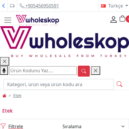
+905456950591
Türkçe
Etek
Etek
Filtrele