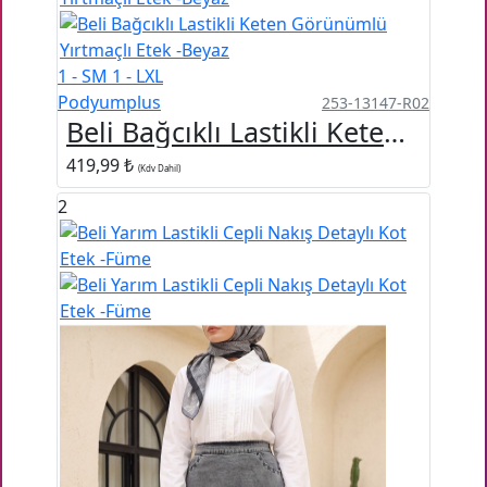
1 - SM
1 - LXL
Podyumplus
253-13147-R02
Beli Bağcıklı Lastikli Keten Görünümlü Yırtmaçlı Etek -Beyaz
419,99 ₺
(Kdv Dahil)
2