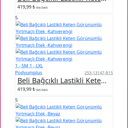
419,99 ₺
(Kdv Dahil)
5
1 - SM
1 - LXL
Podyumplus
253-13147-R15
Beli Bağcıklı Lastikli Keten Görünümlü Yırtmaçlı Etek -Kahverengi
419,99 ₺
(Kdv Dahil)
5