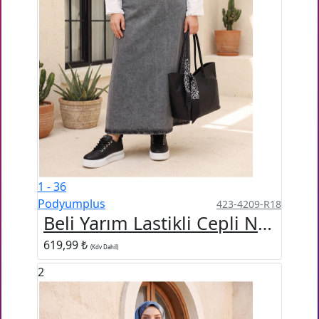
1 - 36
Podyumplus
423-4209-R18
Beli Yarım Lastikli Cepli Nakış Detaylı Kot Etek -Füme
619,99 ₺
(Kdv Dahil)
2