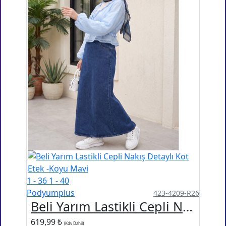
1 - 36
1 - 40
Podyumplus
423-4209-R26
Beli Yarım Lastikli Cepli Nakış Detaylı Kot Etek -Koyu Mavi
619,99 ₺
(Kdv Dahil)