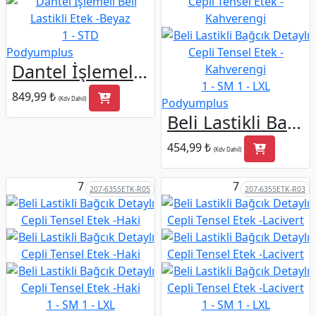
1 - STD
Podyumplus
Dantel İşlemeli Beli Lastikli Etek -Beyaz
1 - SM
1 - LXL
849,99 ₺
(Kdv Dahil)
Podyumplus
Beli Lastikli Bağcık Detaylı Cepli Tensel Etek -Kahverengi
454,99 ₺
(Kdv Dahil)
7
7
207-6355ETK-R05
207-6355ETK-R03
1 - SM
1 - LXL
1 - SM
1 - LXL