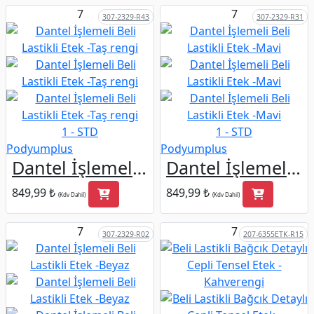
7
7
307-2329-R43
307-2329-R31
1 - STD
1 - STD
Podyumplus
Podyumplus
Dantel İşlemeli Beli Lastikli Etek -Taş rengi
Dantel İşlemeli Beli Lastikli Etek -Mavi
849,99 ₺
849,99 ₺
(Kdv Dahil)
(Kdv Dahil)
7
7
307-2329-R02
207-6355ETK-R15