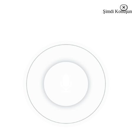
Kargom Nerede?
Şimdi Konuşun
+905456950591
Türkçe
Favorilerim
Sepetim
0
0
Üye
Ol
Ürün Kodunu Yaz....
Giriş
Yap
YENİ GELENLER
KADIN GİYİM