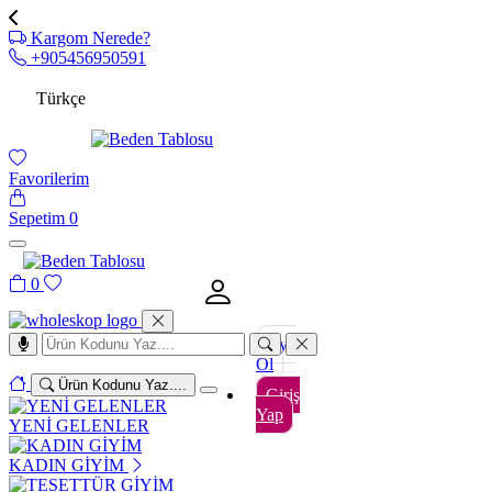
Kargom Nerede?
+905456950591
Türkçe
Favorilerim
Sepetim
0
0
Üye
Ol
Ürün Kodunu Yaz....
Giriş
Yap
YENİ GELENLER
KADIN GİYİM