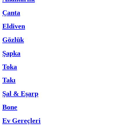
Çanta
Eldiven
Gözlük
Şapka
Toka
Takı
Şal & Eşarp
Bone
Ev Gereçleri