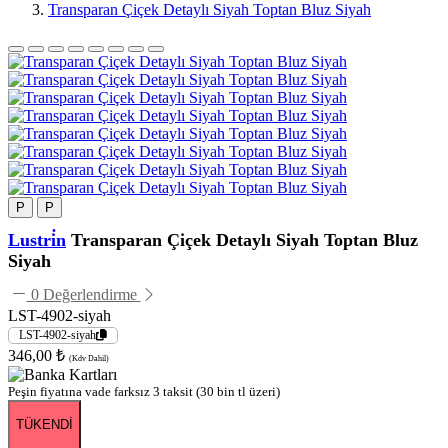
Transparan Çiçek Detaylı Siyah Toptan Bluz Siyah
P
P
Lustri̇n
Transparan Çiçek Detaylı Siyah Toptan Bluz
Siyah
0 Değerlendirme
LST-4902-siyah
LST-4902-siyah
346,00 ₺
(Kdv Dahil)
Peşin fiyatına vade farksız 3 taksit (30 bin tl üzeri)
TÜKENDİ