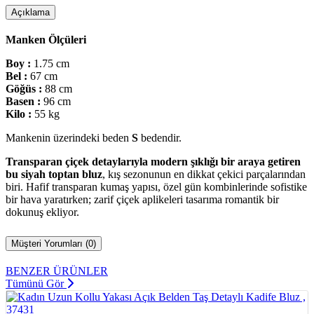
Açıklama
Manken Ölçüleri
Boy :
1.75 cm
Bel :
67 cm
Göğüs :
88 cm
Basen :
96 cm
Kilo :
55 kg
Mankenin üzerindeki beden
S
bedendir.
Transparan çiçek detaylarıyla modern şıklığı bir araya getiren
bu siyah toptan bluz
, kış sezonunun en dikkat çekici parçalarından
biri. Hafif transparan kumaş yapısı, özel gün kombinlerinde sofistike
bir hava yaratırken; zarif çiçek aplikeleri tasarıma romantik bir
dokunuş ekliyor.
Müşteri Yorumları (0)
BENZER ÜRÜNLER
Tümünü Gör