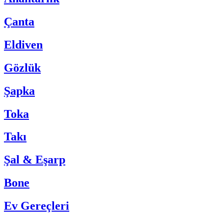
Çanta
Eldiven
Gözlük
Şapka
Toka
Takı
Şal & Eşarp
Bone
Ev Gereçleri