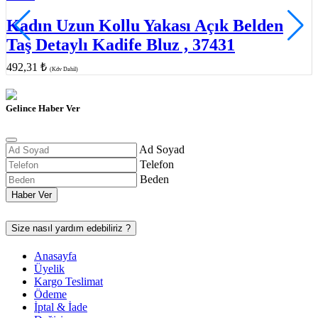
Kadın Uzun Kollu Yakası Açık Belden
Taş Detaylı Kadife Bluz , 37431
492,31 ₺
(Kdv Dahil)
Gelince Haber Ver
Ad Soyad
Telefon
Beden
Haber Ver
Size nasıl yardım edebiliriz ?
Anasayfa
Üyelik
Kargo Teslimat
Ödeme
İptal & İade