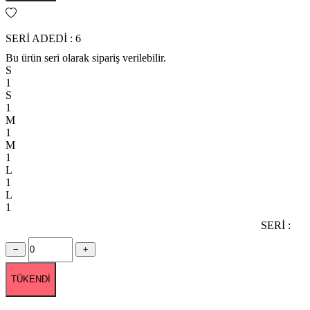
SERİ ADEDİ : 6
Bu ürün seri olarak sipariş verilebilir.
S
1
S
1
M
1
M
1
L
1
L
1
SERİ :
TÜKENDİ