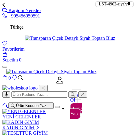
LST-4902-siyah
Kargom Nerede?
+905456950591
Türkçe
Favorilerim
Sepetim
0
0
Üye
Ol
Ürün Kodunu Yaz....
Giriş
Yap
YENİ GELENLER
KADIN GİYİM