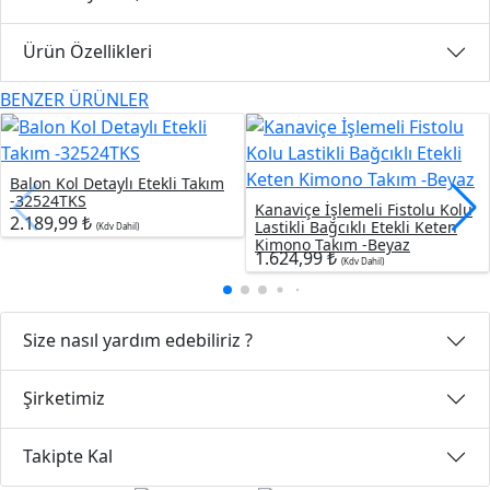
Ürün Özellikleri
BENZER ÜRÜNLER
Balon Kol Detaylı Etekli Takım
-32524TKS
Kanaviçe İşlemeli Fistolu Kolu
2.189,99 ₺
Lastikli Bağcıklı Etekli Keten
(Kdv Dahil)
Kimono Takım -Beyaz
1.624,99 ₺
(Kdv Dahil)
Size nasıl yardım edebiliriz ?
Şirketimiz
Takipte Kal