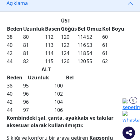
Açıklama
ÜST
Beden
Uzunluk
Basen
Göğüs
Bel
Omuz
Kol Boyu
38
80
112
120
114
52
60
40
81
113
122
116
53
61
42
81
114
124
118
54
61
44
82
115
126
120
55
62
ALT
Beden
Uzunluk
Bel
38
95
100
40
96
102
0
42
96
104
44
97
106
Kombindeki şal, çanta, ayakkabı ve takılar
aksesuar olarak kullanılmıştır.
Şıklığı ve konforu bir araya getiren
Kapşonlu