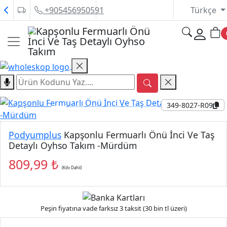
+905456950591
Türkçe
349-8027-R09
P
P
Podyumplus
Kapşonlu Fermuarlı Önü İnci Ve Taş
Detaylı Oyhso Takım -Mürdüm
809,99 ₺
(Kdv Dahil)
Peşin fiyatına vade farksız 3 taksit (30 bin tl üzeri)