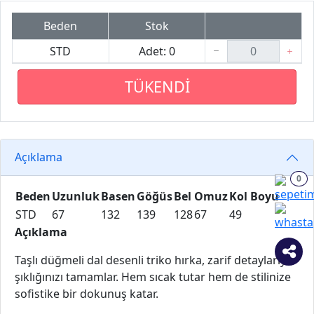
Beden
Stok
STD
Adet: 0
TÜKENDİ
Açıklama
0
Beden
Uzunluk
Basen
Göğüs
Bel
Omuz
Kol Boyu
STD
67
132
139
128
67
49
Açıklama
Taşlı düğmeli dal desenli triko hırka, zarif detaylarıyla
şıklığınızı tamamlar. Hem sıcak tutar hem de stilinize
sofistike bir dokunuş katar.