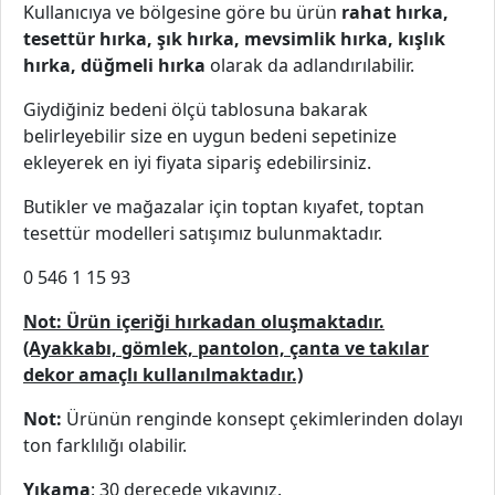
Kullanıcıya ve bölgesine göre bu ürün
rahat hırka,
tesettür hırka, şık hırka, mevsimlik hırka, kışlık
hırka, düğmeli hırka
olarak da adlandırılabilir.
Giydiğiniz bedeni ölçü tablosuna bakarak
belirleyebilir size en uygun bedeni sepetinize
ekleyerek en iyi fiyata sipariş edebilirsiniz.
Butikler ve mağazalar için toptan kıyafet, toptan
tesettür modelleri satışımız bulunmaktadır.
0 546 1 15 93
Not: Ürün içeriği hırkadan oluşmaktadır.
(Ayakkabı, gömlek, pantolon, çanta ve takılar
dekor amaçlı kullanılmaktadır.)
Not:
Ürünün renginde konsept çekimlerinden dolayı
ton farklılığı olabilir.
Yıkama
: 30 derecede yıkayınız.