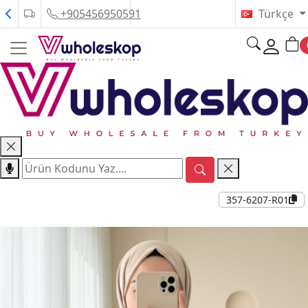
+905456950591
Türkçe
357-6207-R01