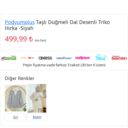
Podyumplus
Taşlı Düğmeli Dal Desenli Triko
Hırka -Siyah
499,99 ₺
(Kdv Dahil)
Peşin fiyatına vade farksız 3 taksit (30 bin tl üzeri)
Diğer Renkler
Gri
Krem