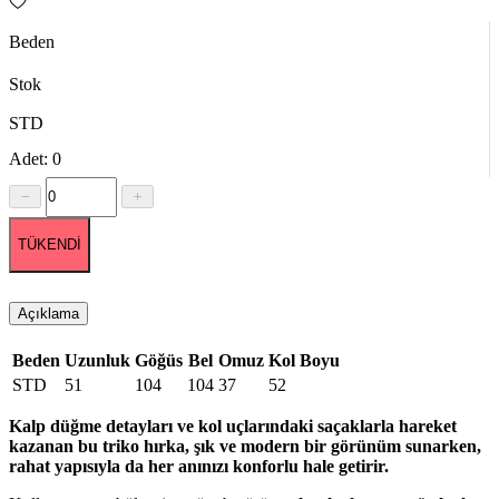
Beden
Stok
STD
Adet: 0
TÜKENDİ
Açıklama
Beden
Uzunluk
Göğüs
Bel
Omuz
Kol Boyu
STD
51
104
104
37
52
Kalp düğme detayları ve kol uçlarındaki saçaklarla hareket
kazanan bu triko hırka, şık ve modern bir görünüm sunarken,
rahat yapısıyla da her anınızı konforlu hale getirir.