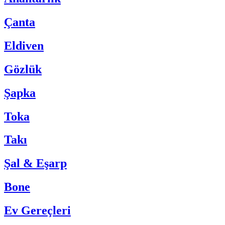
Çanta
Eldiven
Gözlük
Şapka
Toka
Takı
Şal & Eşarp
Bone
Ev Gereçleri