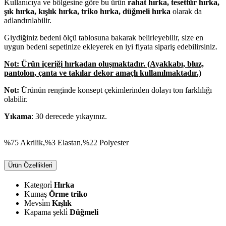
Kullanıcıya ve bölgesine göre bu ürün
rahat hırka, tesettür hırka,
şık hırka, kışlık hırka, triko hırka, düğmeli hırka
olarak da
adlandırılabilir.
Giydiğiniz bedeni ölçü tablosuna bakarak belirleyebilir, size en
uygun bedeni sepetinize ekleyerek en iyi fiyata sipariş edebilirsiniz.
Not: Ürün içeriği hırkadan oluşmaktadır. (Ayakkabı, bluz,
pantolon, çanta ve takılar dekor amaçlı kullanılmaktadır.)
Not:
Ürünün renginde konsept çekimlerinden dolayı ton farklılığı
olabilir.
Yıkama
: 30 derecede yıkayınız.
%75 Akrilik,%3 Elastan,%22 Polyester
Ürün Özellikleri
Kategori̇
Hırka
Kumaş
Örme triko
Mevsi̇m
Kışlık
Kapama şekli̇
Düğmeli