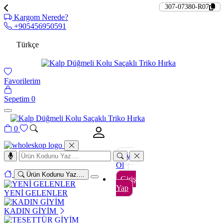
307-07380-R07
Kargom Nerede?
+905456950591
Türkçe
Favorilerim
Sepetim
0
0
Üye
Ol
Ürün Kodunu Yaz....
Giriş
Yap
YENİ GELENLER
KADIN GİYİM