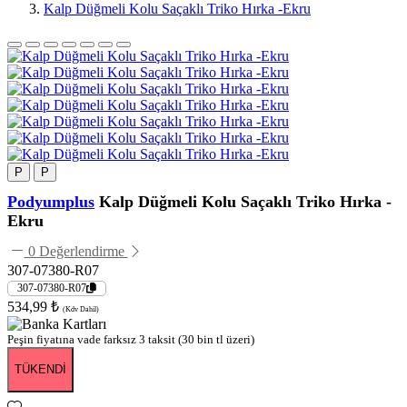
Kalp Düğmeli Kolu Saçaklı Triko Hırka -Ekru
P
P
Podyumplus
Kalp Düğmeli Kolu Saçaklı Triko Hırka -
Ekru
0 Değerlendirme
307-07380-R07
307-07380-R07
534,99 ₺
(Kdv Dahil)
Peşin fiyatına vade farksız 3 taksit (30 bin tl üzeri)
TÜKENDİ