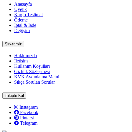
Anasayfa
Üyelik
Kargo Teslimat
Ödeme
İptal & İade
Değişim
Şirketimiz
Hakkımızda
İletişim
Kullanım Koşulları
Gizlilik Sözleşmesi
KVK Aydınlatma Metni
Sıkça Sorulan Sorular
Takipte Kal
Instagram
Facebook
Pinterst
Telegram