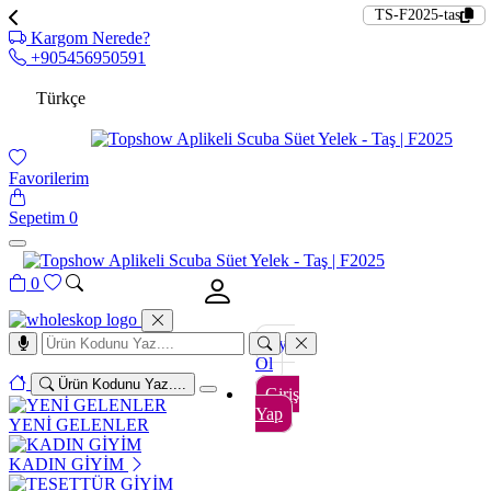
TS-F2025-tas
Kargom Nerede?
+905456950591
Türkçe
Favorilerim
Sepetim
0
0
Üye
Ol
Ürün Kodunu Yaz....
Giriş
Yap
YENİ GELENLER
KADIN GİYİM