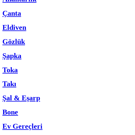
Çanta
Eldiven
Gözlük
Şapka
Toka
Takı
Şal & Eşarp
Bone
Ev Gereçleri