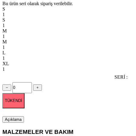
Bu ürün seri olarak sipariş verilebilir.
S
1
S
1
M
1
M
1
L
1
XL
1
SERİ :
TÜKENDİ
Açıklama
MALZEMELER VE BAKIM