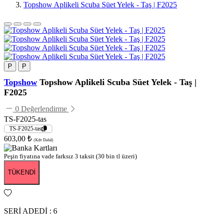
Topshow Aplikeli Scuba Süet Yelek - Taş | F2025
P
P
Topshow
Topshow Aplikeli Scuba Süet Yelek - Taş |
F2025
0 Değerlendirme
TS-F2025-tas
TS-F2025-tas
603,00 ₺
(Kdv Dahil)
Peşin fiyatına vade farksız 3 taksit (30 bin tl üzeri)
TÜKENDİ
SERİ ADEDİ : 6