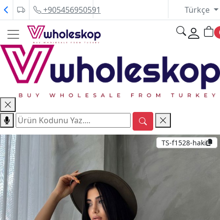
+905456950591
Türkçe
TS-f1528-haki