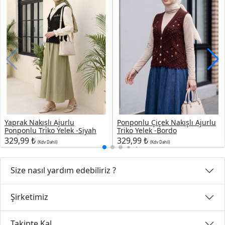
Yaprak Nakışlı Ajurlu
Ponponlu Çiçek Nakışlı Ajurlu
Ponponlu Triko Yelek -Siyah
Triko Yelek -Bordo
329,99 ₺
329,99 ₺
(Kdv Dahil)
(Kdv Dahil)
Size nasıl yardım edebiliriz ?
Şirketimiz
Takipte Kal