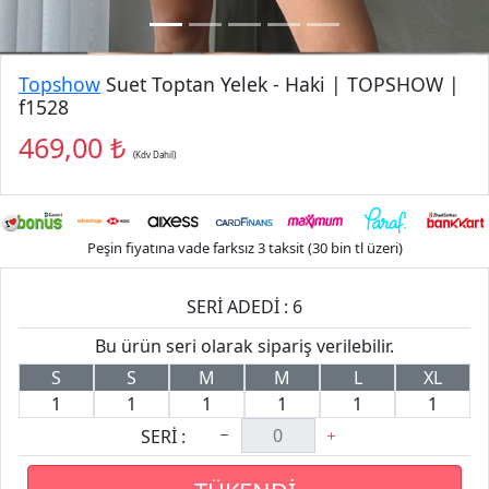
Topshow
Suet Toptan Yelek - Haki | TOPSHOW |
f1528
469,00 ₺
(Kdv Dahil)
Peşin fiyatına vade farksız 3 taksit (30 bin tl üzeri)
SERİ ADEDİ : 6
Bu ürün seri olarak sipariş verilebilir.
S
S
M
M
L
XL
1
1
1
1
1
1
SERİ :