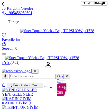
TS-f1528-bej
Kargom Nerede?
+905456950591
Türkçe
Favorilerim
Sepetim
0
0
Üye
Ol
Ürün Kodunu Yaz....
Giriş
Yap
YENİ GELENLER
KADIN GİYİM