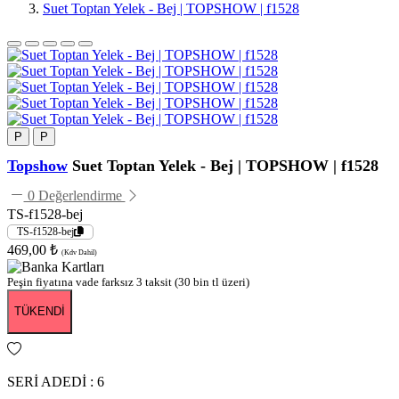
Suet Toptan Yelek - Bej | TOPSHOW | f1528
P
P
Topshow
Suet Toptan Yelek - Bej | TOPSHOW | f1528
0 Değerlendirme
TS-f1528-bej
TS-f1528-bej
469,00 ₺
(Kdv Dahil)
Peşin fiyatına vade farksız 3 taksit (30 bin tl üzeri)
TÜKENDİ
SERİ ADEDİ : 6