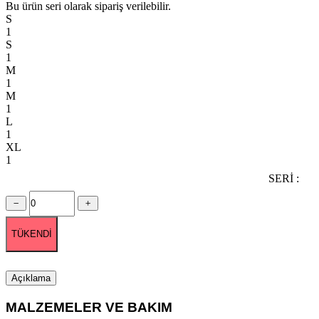
Bu ürün seri olarak sipariş verilebilir.
S
1
S
1
M
1
M
1
L
1
XL
1
SERİ :
TÜKENDİ
Açıklama
MALZEMELER VE BAKIM