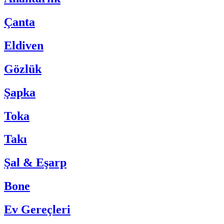
Çanta
Eldiven
Gözlük
Şapka
Toka
Takı
Şal & Eşarp
Bone
Ev Gereçleri