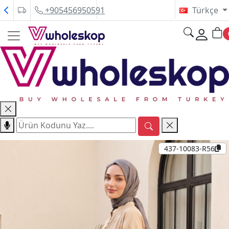
+905456950591
Türkçe
437-10083-R56