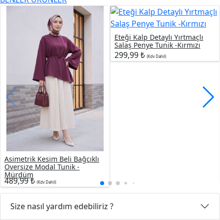
Eteği Kalp Detaylı Yırtmaçlı
Salaş Penye Tunik -Kırmızı
299,99 ₺
(Kdv Dahil)
Asimetrik Kesim Beli Bağcıklı
Oversize Modal Tunik -
Mürdüm
489,99 ₺
(Kdv Dahil)
Size nasıl yardım edebiliriz ?