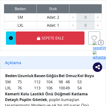
Beden
Stok
SM
Adet: 2
LXL
Adet: 1
SEPETE EKLE
0
Açıklama
Beden
Uzunluk
Basen
Göğüs
Bel
Omuz
Kol Boyu
SM
75
112
104
98
48
53
LXL
76
113
106
100
49
54
Kemerli Kolu Lastikli Önü Düğmeli Katlama
Detaylı Poplin Gömlek
, poplin kumaştan
tasarlanmıştır. Modern ve şık bir stil sunar. Önü