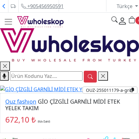
+905456950591
Türkçe
OUZ-25S011179-a-gri
P
P
Ouz fashıon
GİO ÇİZGİLİ GARNİLİ MİDİ ETEK
YELEK TAKIM
672,10 ₺
(Kdv Dahil)