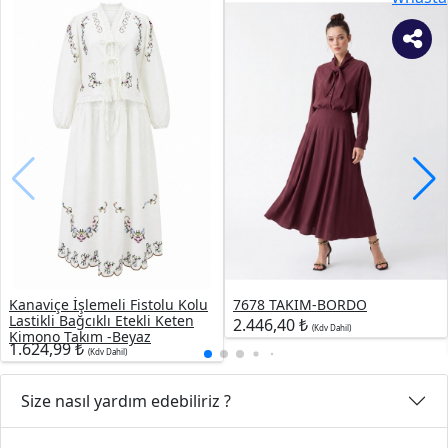
Kanaviçe İşlemeli Fistolu Kolu
7678 TAKIM-BORDO
Lastikli Bağcıklı Etekli Keten
2.446,40 ₺
(Kdv Dahil)
Kimono Takım -Beyaz
1.624,99 ₺
(Kdv Dahil)
Size nasıl yardım edebiliriz ?