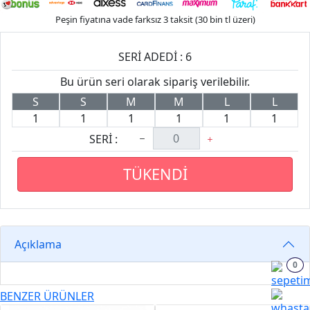
Peşin fiyatına vade farksız 3 taksit (30 bin tl üzeri)
SERİ ADEDİ : 6
Bu ürün seri olarak sipariş verilebilir.
S
S
M
M
L
L
1
1
1
1
1
1
SERİ :
TÜKENDİ
Açıklama
0
BENZER ÜRÜNLER