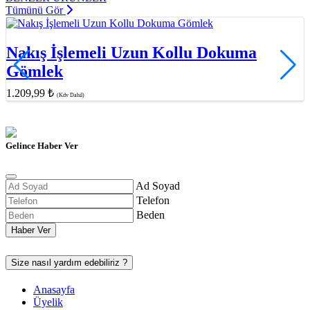
Tümünü Gör
Nakış İşlemeli Uzun Kollu Dokuma
Gömlek
1.209,99 ₺
(Kdv Dahil)
Gelince Haber Ver
Ad Soyad
Telefon
Beden
Haber Ver
Size nasıl yardım edebiliriz ?
Anasayfa
Üyelik