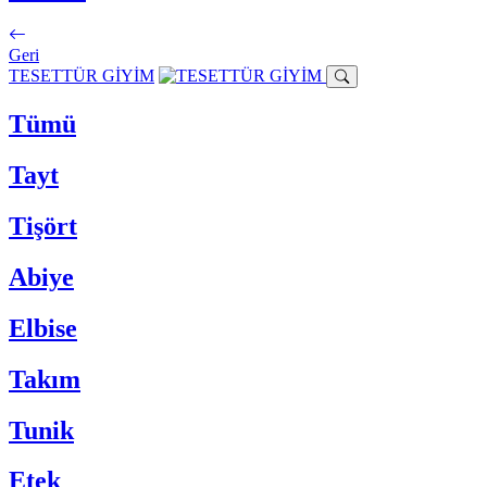
Geri
TESETTÜR GİYİM
Tümü
Tayt
Tişört
Abiye
Elbise
Takım
Tunik
Etek