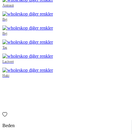
Antrasit
Bej
Bej
Taş
Lacivert
Haki
Beden