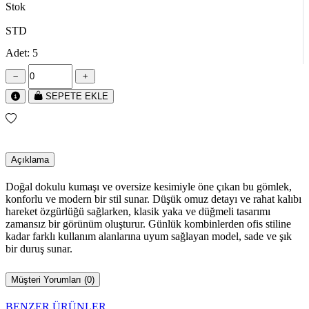
Stok
STD
Adet: 5
SEPETE EKLE
Açıklama
Doğal dokulu kumaşı ve oversize kesimiyle öne çıkan bu gömlek,
konforlu ve modern bir stil sunar. Düşük omuz detayı ve rahat kalıbı
hareket özgürlüğü sağlarken, klasik yaka ve düğmeli tasarımı
zamansız bir görünüm oluşturur. Günlük kombinlerden ofis stiline
kadar farklı kullanım alanlarına uyum sağlayan model, sade ve şık
bir duruş sunar.
Müşteri Yorumları (0)
BENZER ÜRÜNLER