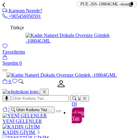
PUE-26S-10804GML-stone
Kargom Nerede?
+905456950591
Türkçe
Favorilerim
Sepetim
0
0
Üye
Ol
Ürün Kodunu Yaz....
Giriş
Yap
YENİ GELENLER
KADIN GİYİM