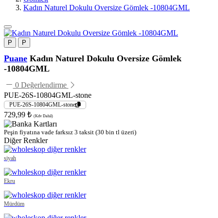
Kadın Naturel Dokulu Oversize Gömlek -10804GML
P
P
Puane
Kadın Naturel Dokulu Oversize Gömlek
-10804GML
0 Değerlendirme
PUE-26S-10804GML-stone
PUE-26S-10804GML-stone
729,99 ₺
(Kdv Dahil)
Peşin fiyatına vade farksız 3 taksit (30 bin tl üzeri)
Diğer Renkler
siyah
Ekru
Mürdüm