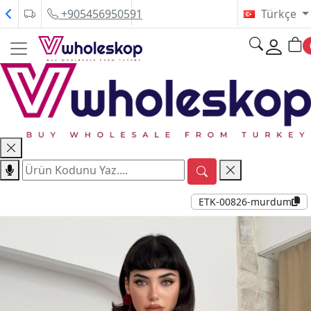
+905456950591
Türkçe
ETK-00826-murdum