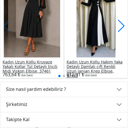
Kadın Uzun Kollu Kruvaze
Kadın Uzun Kollu Hakim Yaka
Yakalı Kollar Tül Detaylı Incili
Detaylı Damlalı çift Renkli
Midi Viskon Elbise, 37461
Uzun Janjan Krep Elbise,
763,64 ₺
812,91 ₺
37443
(Kdv Dahil)
(Kdv Dahil)
Size nasıl yardım edebiliriz ?
Şirketimiz
Takipte Kal