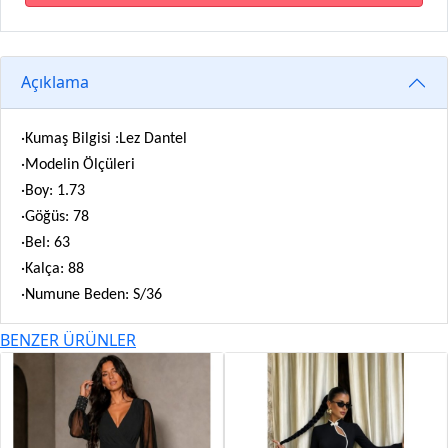
Açıklama
·Kumaş Bilgisi :Lez Dantel
·Modelin Ölçüleri
·Boy: 1.73
·Göğüs: 78
·Bel: 63
·Kalça: 88
·Numune Beden: S/36
BENZER ÜRÜNLER