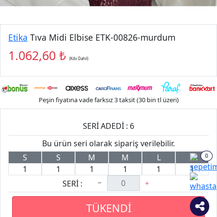
Etika
Tıva Midi Elbise ETK-00826-murdum
1.062,60 ₺
(Kdv Dahil)
Peşin fiyatına vade farksız 3 taksit (30 bin tl üzeri)
SERİ ADEDİ : 6
Bu ürün seri olarak sipariş verilebilir.
0
S
S
M
M
L
L
1
1
1
1
1
1
SERİ :
TÜKENDİ