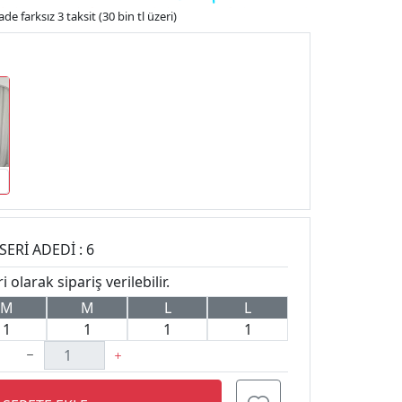
de farksız 3 taksit (30 bin tl üzeri)
SERİ ADEDİ : 6
 olarak sipariş verilebilir.
M
M
L
L
1
1
1
1