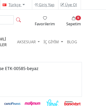
Türkçe
Giriş Yap
Üye Ol
0
Favorilerim
Sepetim
MLİ
AKSESUAR
İÇ GİYİM
BLOG
LER
ise ETK-00585-beyaz