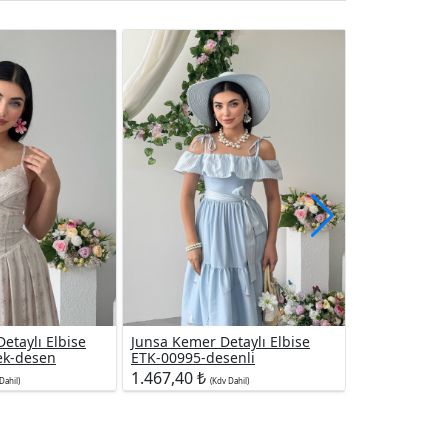
etaylı Elbise
Junsa Kemer Detaylı Elbise
Jurs Güpür D
ek-desen
ETK-00995-desenli
Elbise ETK-0
1.467,40 ₺
1.161,60 ₺
Dahil)
(Kdv Dahil)
(K
i Takip Edin