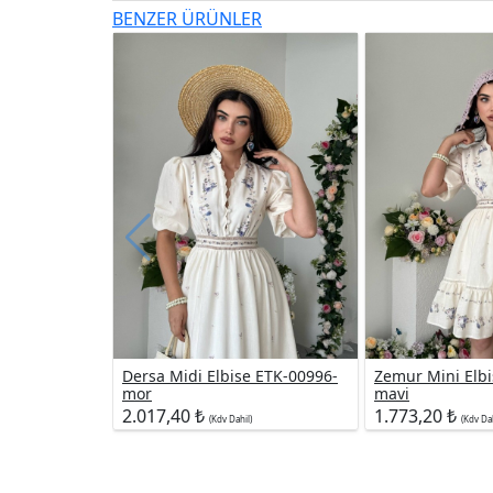
BENZER ÜRÜNLER
Dersa Midi Elbise ETK-00996-
Zemur Mini Elbi
mor
mavi
2.017,40 ₺
1.773,20 ₺
(Kdv Dahil)
(Kdv Dah
Firma Bigileri
Yardım