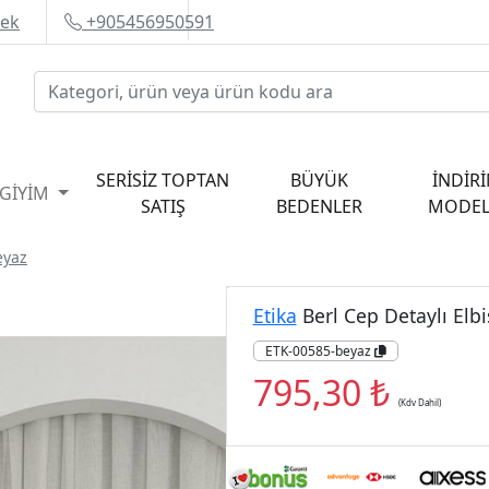
tek
+905456950591
SERİSİZ TOPTAN
BÜYÜK
İNDİRİ
 GİYİM
SATIŞ
BEDENLER
MODEL
eyaz
Etika
Berl Cep Detaylı Elb
ETK-00585-beyaz
795,30 ₺
(Kdv Dahil)