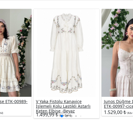
se ETK-00989-
V Yaka Fistolu Kanaviçe
Junos Düğme D
İşlemeli Kolu Lastikli Astarlı
ETK-00997-cic
Keten Elbise -Beyaz
1.529,00 ₺
il)
1.499,99 ₺
(Kdv 
(Kdv Dahil)
Kargo ve İade
Müşteri İlişkileri
Biz