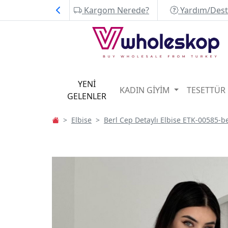
Kargom Nerede?
Yardım/Des
YENİ
KADIN GİYİM
TESETTÜR
GELENLER
Elbise
Berl Cep Detaylı Elbise ETK-00585-b