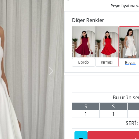
Peşin fiyatına va
Diğer Renkler
Bordo
Kırmızı
Beyaz
P
Bu ürün seri
S
S
1
1
SERİ :