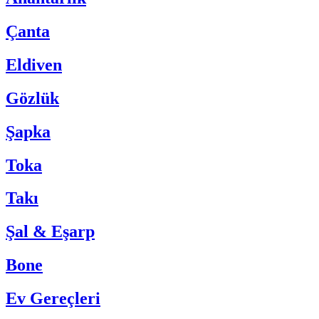
Çanta
Eldiven
Gözlük
Şapka
Toka
Takı
Şal & Eşarp
Bone
Ev Gereçleri