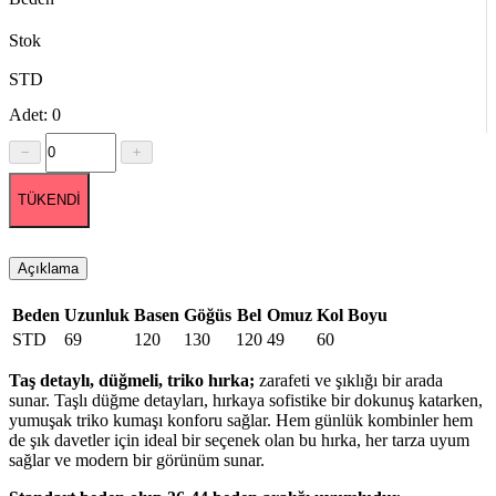
Stok
STD
Adet: 0
TÜKENDİ
Açıklama
Beden
Uzunluk
Basen
Göğüs
Bel
Omuz
Kol Boyu
STD
69
120
130
120
49
60
Taş detaylı, düğmeli, triko hırka;
zarafeti ve şıklığı bir arada
sunar. Taşlı düğme detayları, hırkaya sofistike bir dokunuş katarken,
yumuşak triko kumaşı konforu sağlar. Hem günlük kombinler hem
de şık davetler için ideal bir seçenek olan bu hırka, her tarza uyum
sağlar ve modern bir görünüm sunar.