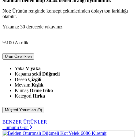
Standart beden olup 36-44 beden aralığı uyumludur.
Not: Ürünün renginde konsept çekimlerinden dolayı ton farklılığı
olabilir.
Yıkama: 30 derecede yıkayınız.
%100 Akrilik
Ürün Özellikleri
Yaka
V yaka
Kapama şekli̇
Düğmeli
Desen
Çizgili
Mevsi̇m
Kışlık
Kumaş
Örme triko
Kategori̇
Hırka
Müşteri Yorumları (0)
BENZER ÜRÜNLER
Tümünü Gör