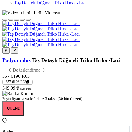
Taş Detaylı Düğmeli Triko Hırka -Laci
Ürün Videosu
P
P
Podyumplus
Taş Detaylı Düğmeli Triko Hırka -Laci
0 Değerlendirme
357-6196-R03
357-6196-R03
349,99 ₺
(Kdv Dahil)
Peşin fiyatına vade farksız 3 taksit (30 bin tl üzeri)
TÜKENDİ
Beden