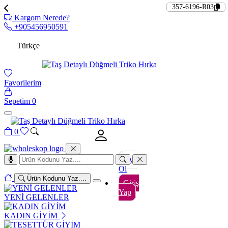
357-6196-R03
Kargom Nerede?
+905456950591
Türkçe
Favorilerim
Sepetim
0
0
Üye
Ol
Ürün Kodunu Yaz....
Giriş
Yap
YENİ GELENLER
KADIN GİYİM