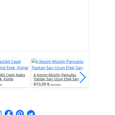
7125 ETEK-S
798,60 ₺
ikli Cepli Nakış
A Kesim Müslin Pamuklu
(Kdv D
ek -Füme
Toptan Sarı Uzun Etek Sarı
810,00 ₺
l)
(Kdv Dahil)
i Takip Edin