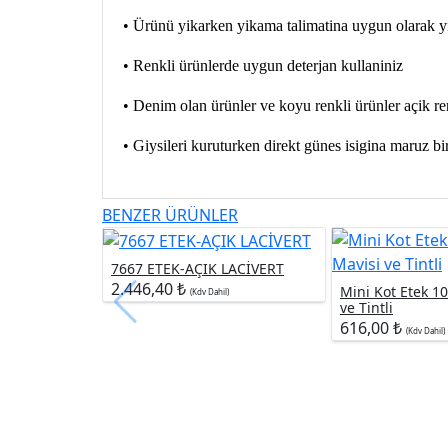
• Ürünü yikarken yikama talimatina uygun olarak y
• Renkli ürünlerde uygun deterjan kullaniniz
• Denim olan ürünler ve koyu renkli ürünler açik ren
• Giysileri kuruturken direkt günes isigina maruz b
BENZER ÜRÜNLER
7667 ETEK-AÇIK LACİVERT
2.446,40 ₺
Mini Kot Etek 1
(Kdv Dahil)
ve Tintli
616,00 ₺
(Kdv Dahil)
Firma Bigileri
Yardım
Anasayfa
Nasıl Sipariş Veriri