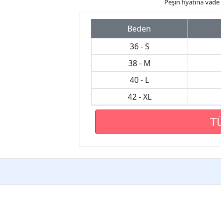
Peşin fiyatına vade f
Beden
36 - S
38 - M
40 - L
42 - XL
T