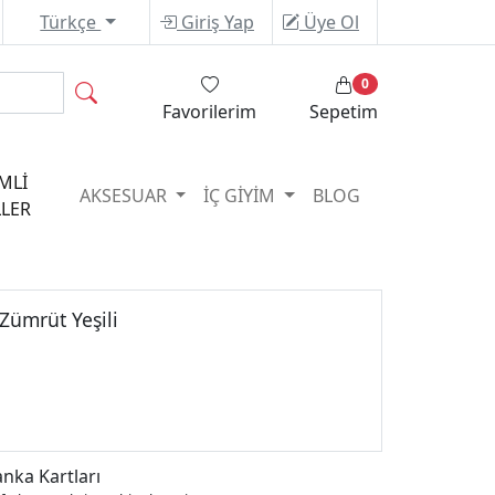
Türkçe
Giriş Yap
Üye Ol
0
Favorilerim
Sepetim
MLİ
AKSESUAR
İÇ GİYİM
BLOG
LER
Zümrüt Yeşili