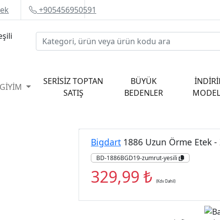
tek
+905456950591
SERİSİZ TOPTAN
BÜYÜK
İNDİRİ
 GİYİM
SATIŞ
BEDENLER
MODEL
P
Bigdart
1886 Uzun Örme Etek - 
BD-1886BGD19-zumrut-yesili
329,99 ₺
(Kdv Dahil)