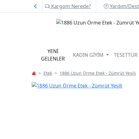
Kargom Nerede?
Yardım/Des
YENİ
KADIN GİYİM
TESETTÜR
GELENLER
Etek
1886 Uzun Örme Etek - Zümrüt Yeşili
P