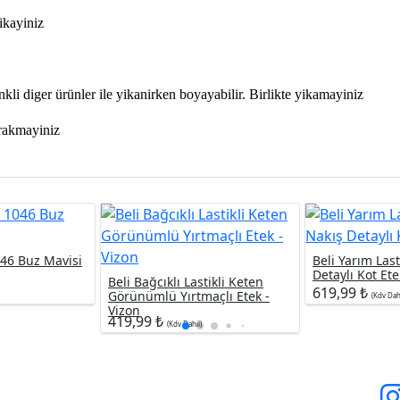
ikayiniz
kli diger ürünler ile yikanirken boyayabilir. Birlikte yikamayiniz
irakmayiniz
046 Buz Mavisi
Beli Yarım Last
Detaylı Kot Et
Beli Bağcıklı Lastikli Keten
619,99 ₺
Görünümlü Yırtmaçlı Etek -
(Kdv Dahi
Vizon
419,99 ₺
(Kdv Dahil)
Kargo ve İade
Müşteri İlişkileri
Biz
m ?
Teslimat & Kargo
Kullanım Koşulları