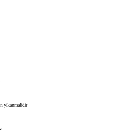
4
en yikanmalidir
z